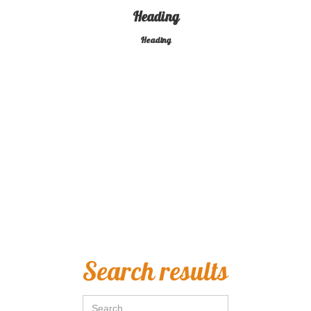
Heading
Heading
spendisse varius enim in eros elementum tristique. Duis curs
sto cursus id rutrum lorem imperdiet. Nunc ut sem vitae ris
Search results